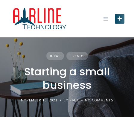
Skip
to
content
IDEAS
TRENDS
Starting a small
business
NOVEMBER 15, 2021
BY PAUL
NO COMMENTS